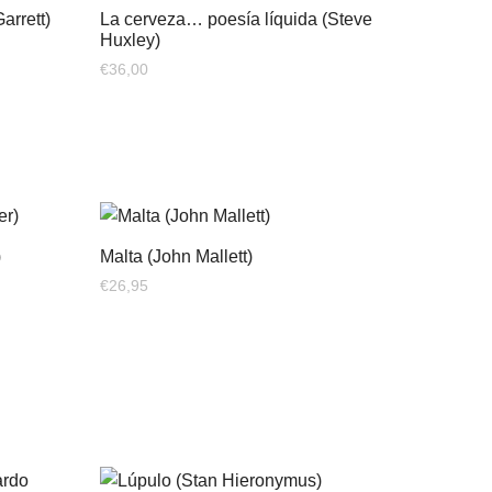
arrett)
La cerveza… poesía líquida (Steve
Huxley)
€
36,00
)
Malta (John Mallett)
€
26,95