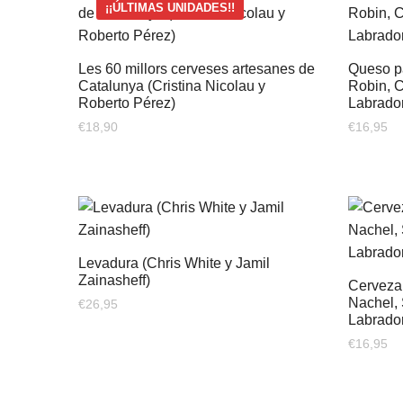
¡¡ÚLTIMAS UNIDADES!!
Les 60 millors cerveses artesanes de
Queso p
Catalunya (Cristina Nicolau y
Robin, C
Roberto Pérez)
Labrado
€
18,90
€
16,95
Levadura (Chris White y Jamil
Zainasheff)
Cerveza
Nachel, 
€
26,95
Labrado
€
16,95