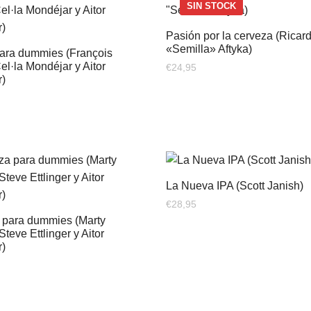
SIN STOCK
Pasión por la cerveza (Ricar
«Semilla» Aftyka)
ara dummies (François
el·la Mondéjar y Aitor
€
24,95
r)
La Nueva IPA (Scott Janish)
€
28,95
 para dummies (Marty
Steve Ettlinger y Aitor
r)