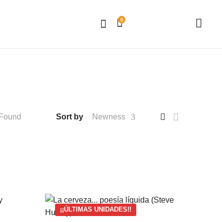
0
 Found
Sort by
Newness
¡¡ÚLTIMAS UNIDADES!!