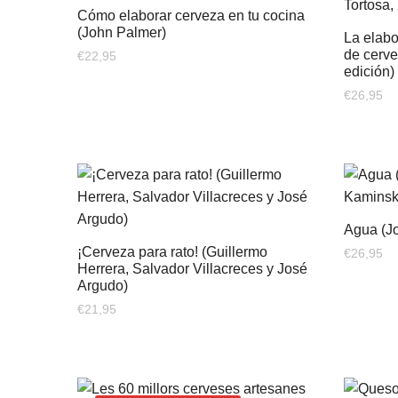
Cómo elaborar cerveza en tu cocina
(John Palmer)
La elabo
de cerve
€
22,95
edición)
€
26,95
Agua (Jo
¡Cerveza para rato! (Guillermo
€
26,95
Herrera, Salvador Villacreces y José
Argudo)
€
21,95