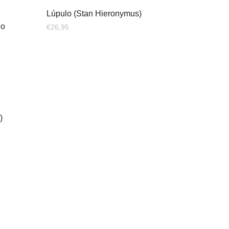
Lúpulo (Stan Hieronymus)
do
€
26,95