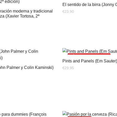
El sentido de la birra (Jonny G
ración moderna y tradicional
€
23,90
za (Xavier Tortosa, 2ª
¡¡ÚLTIMAS UNIDADES!!
Pints and Panels (Em Sauter
hn Palmer y Colin Kaminski)
€
29,95