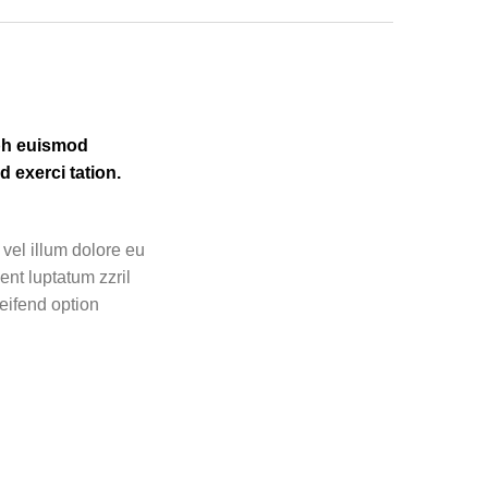
ibh euismod
 exerci tation.
 vel illum dolore eu
ent luptatum zzril
leifend option